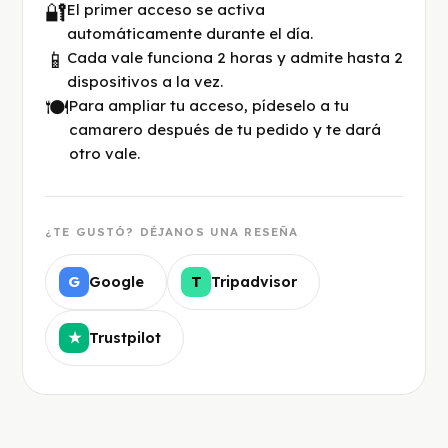
🔐
El primer acceso se activa
automáticamente durante el día.
📱
Cada vale funciona 2 horas y admite hasta 2
dispositivos a la vez.
🍽️
Para ampliar tu acceso, pídeselo a tu
camarero después de tu pedido y te dará
otro vale.
¿TE GUSTÓ? DÉJANOS UNA RESEÑA
Google
Tripadvisor
G
T
Trustpilot
★