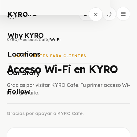
KYRO
KYRO
ES
Why KYRO
KYRO
/
Moalboal
/
Café
/
Wi-Fi
Locations
WI-FI GRATIS PARA CLIENTES
Acceso Wi-Fi en KYRO
Our Story
Gracias por visitar KYRO Cafe. Tu primer acceso Wi-
Follow
Fi es gratuito.
Gracias por apoyar a KYRO Cafe.