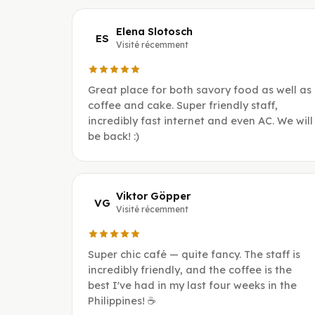
Elena Slotosch
ES
Visité récemment
Great place for both savory food as well as
coffee and cake. Super friendly staff,
incredibly fast internet and even AC. We will
be back! :)
Viktor Göpper
VG
Visité récemment
Super chic café — quite fancy. The staff is
incredibly friendly, and the coffee is the
best I've had in my last four weeks in the
Philippines! ☕️