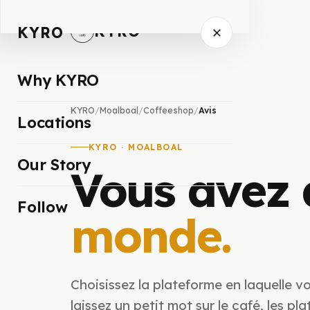
KYRO
KYRO
Why KYRO
KYRO
/
Moalboal
/
Coffeeshop
/
Avis
Locations
KYRO · MOALBOAL
Our Story
Vous avez
Follow
monde.
Choisissez la plateforme en laquelle v
laissez un petit mot sur le café, les pl