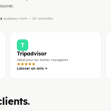
ouver.
ez
quelques mots — 20 secondes
T
Tripadvisor
Idéal pour les autres voyageurs
Laisser un avis
lients.