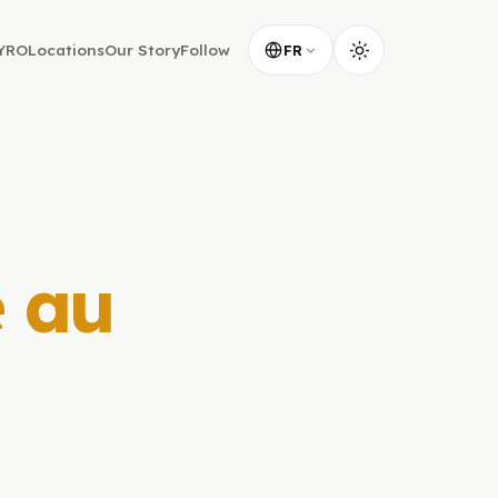
YRO
Locations
Our Story
Follow
FR
e au