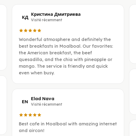
Кристина Дмитриева
КД
Visité récemment
Wonderful atmosphere and definitely the
best breakfasts in Moalboal. Our favorites:
the American breakfast, the beef
quesadilla, and the chia with pineapple or
mango. The service is friendly and quick
even when busy.
Elad Nava
EN
Visité récemment
Best cafe in Moalboal with amazing internet
and aircon!