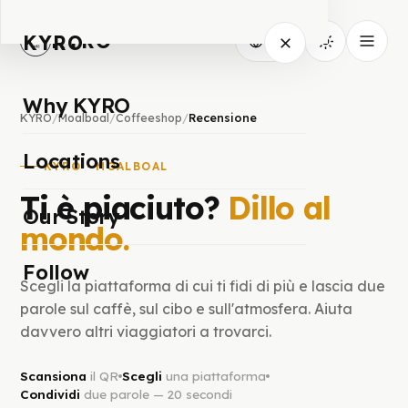
KYRO
KYRO
IT
Why KYRO
KYRO
/
Moalboal
/
Coffeeshop
/
Recensione
Locations
KYRO · MOALBOAL
Ti è piaciuto?
Dillo al
Our Story
mondo.
Follow
Scegli la piattaforma di cui ti fidi di più e lascia due
parole sul caffè, sul cibo e sull'atmosfera. Aiuta
davvero altri viaggiatori a trovarci.
Scansiona
il QR
Scegli
una piattaforma
Condividi
due parole — 20 secondi