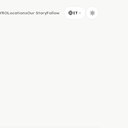
YRO
Locations
Our Story
Follow
IT