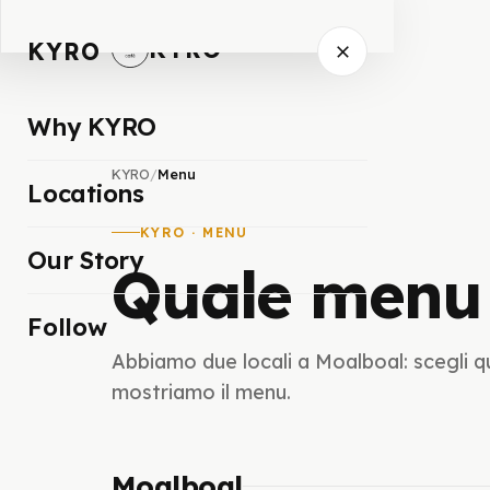
KYRO
KYRO
Why KYRO
KYRO
/
Menu
Locations
KYRO · MENU
Our Story
Quale menu 
Follow
Abbiamo due locali a Moalboal: scegli quel
mostriamo il menu.
Moalboal