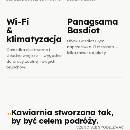
Wi-Fi
Panagsama
&
Basdiot
klimatyzacja
Obok Basdiot Gym,
naprzeciwko El Mercado —
Gniazdka elektryczne i
kilka minut od plaży.
chłodne wnętrze — wygodne
do pracy zdalnej i długich
brunchów.
Kawiarnia stworzona tak,
01
by być celem podróży.
CZEGO SIĘ SPODZIEWAĆ