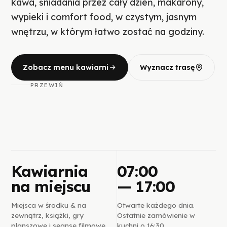
kawa, śniadania przez cały dzień, makarony,
wypieki i comfort food, w czystym, jasnym
wnętrzu, w którym łatwo zostać na godziny.
Zobacz menu kawiarni
Wyznacz trasę
PRZEWIŃ
Kawiarnia
07:00
na miejscu
— 17:00
Miejsca w środku & na
Otwarte każdego dnia.
zewnątrz, książki, gry
Ostatnie zamówienie w
planszowe i seanse filmowe.
kuchni o 16:30.