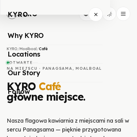
KYRO
KYRO
PL
Why KYRO
KYRO
/
Moalboal
/
Café
Locations
OTWARTE
NA MIEJSCU · PANAGSAMA, MOALBOAL
Our Story
KYRO
Café
Follow
główne miejsce.
Nasza flagowa kawiarnia z miejscami na sali w
sercu Panagsama — pięknie przygotowana