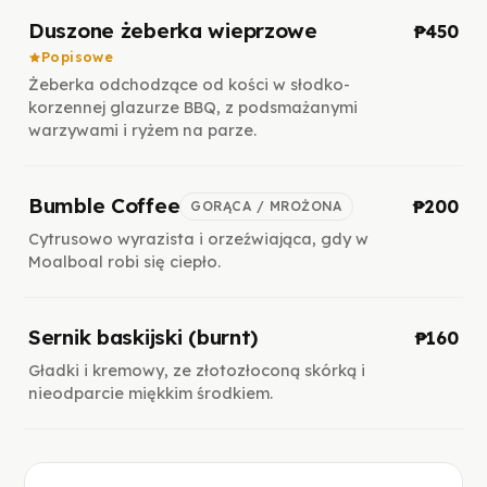
Duszone żeberka wieprzowe
₱450
Popisowe
Żeberka odchodzące od kości w słodko-
korzennej glazurze BBQ, z podsmażanymi
warzywami i ryżem na parze.
Bumble Coffee
₱200
GORĄCA / MROŻONA
Cytrusowo wyrazista i orzeźwiająca, gdy w
Moalboal robi się ciepło.
Sernik baskijski (burnt)
₱160
Gładki i kremowy, ze złotozłoconą skórką i
nieodparcie miękkim środkiem.