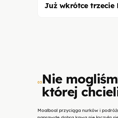
Już wkrótce trzeci
Nie mogliśm
03
której chcie
Moalboal przyciąga nurków i podróżn
naprawdę dobra kawa nie łączyła się 