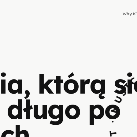
Why K
COFFEE · BREA
a, którą si
długo po
ch.