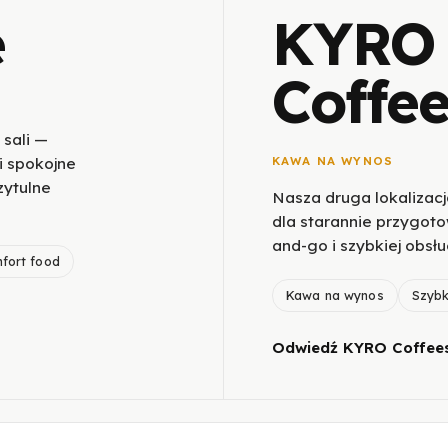
é
KYRO
Coffe
 sali —
i spokojne
KAWA NA WYNOS
zytulne
Nasza druga lokalizac
dla starannie przygot
and-go i szybkiej obsłu
fort food
Kawa na wynos
Szybk
Odwiedź KYRO Coffee