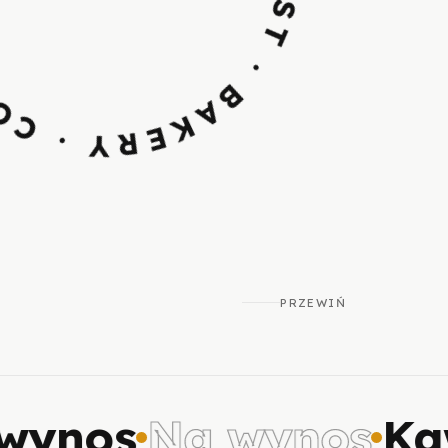
PRZEWIŃ
ynos
Na wynos
Kaw