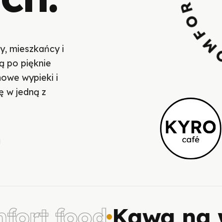
y, mieszkańcy i
ą po pięknie
owe wypieki i
ę w jedną z
rt food
Kawa na w