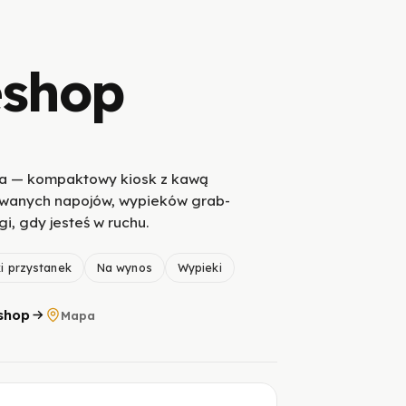
eshop
ja — kompaktowy kiosk z kawą
owanych napojów, wypieków grab-
gi, gdy jesteś w ruchu.
i przystanek
Na wynos
Wypieki
shop
Mapa