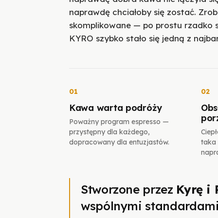
naprawdę chciałoby się zostać. Zrobi
skomplikowane — po prostu rzadko się
KYRO szybko stało się jedną z najbar
01
02
Kawa warta podróży
Obs
por
Poważny program espresso —
przystępny dla każdego,
Ciep
dopracowany dla entuzjastów.
taka
napr
Stworzone przez
Kyrę i
wspólnymi standardami