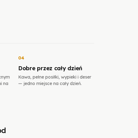
04
z
Dobre przez cały dzień
ocnym
Kawa, pełne posiłki, wypieki i deser
i na
— jedno miejsce na cały dzień.
od