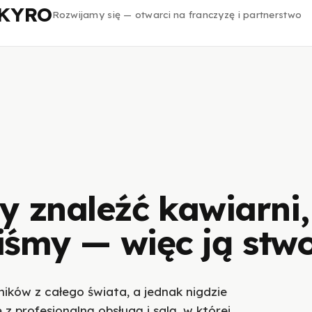
e KYRO
Rozwijamy się — otwarci na franczyzę i partnerstwo
y znaleźć kawiarni,
liśmy — więc ją stw
ików z całego świata, a jednak nigdzie
z profesjonalną obsługą i salą, w której