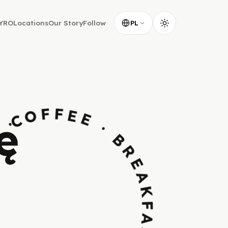
YRO
Locations
Our Story
Follow
PL
KFAST · BAKERY · COMFORT · MUSIC ·
ę