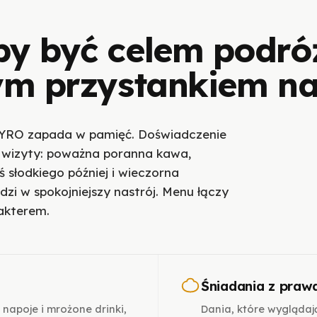
by być celem podró
nym przystankiem n
 KYRO zapada w pamięć. Doświadczenie
 wizyty: poważna poranna kawa,
ś słodkiego później i wieczorna
zi w spokojniejszy nastrój. Menu łączy
akterem.
Śniadania z pra
 napoje i mrożone drinki,
Dania, które wyglądają