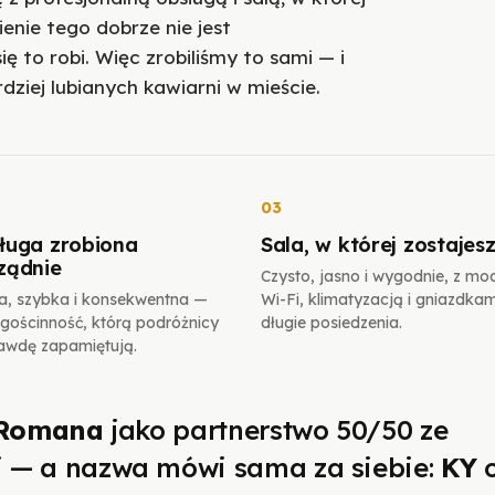
enie tego dobrze nie jest
 to robi. Więc zrobiliśmy to sami — i
dziej lubianych kawiarni w mieście.
03
ługa zrobiona
Sala, w której zostajes
ządnie
Czysto, jasno i wygodnie, z m
ła, szybka i konsekwentna —
Wi-Fi, klimatyzacją i gniazdkam
 gościnność, którą podróżnicy
długie posiedzenia.
awdę zapamiętują.
 Romana
jako partnerstwo 50/50 ze
 — a nazwa mówi sama za siebie:
KY