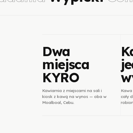
Dwa
K
miejsca
je
KYRO
w
Kawiarnia z miejscami na sali i
Kawa s
kiosk z kawą na wynos — oba w
cały d
Moalboal, Cebu.
robion