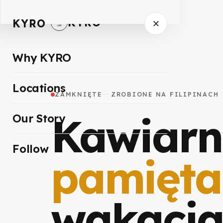
KYRO
KYRO
Why KYRO
Locations
ZAMKNIĘTE
ZROBIONE NA FILIPINACH
Kawiarni
Our Story
Follow
pamięta
wakacja