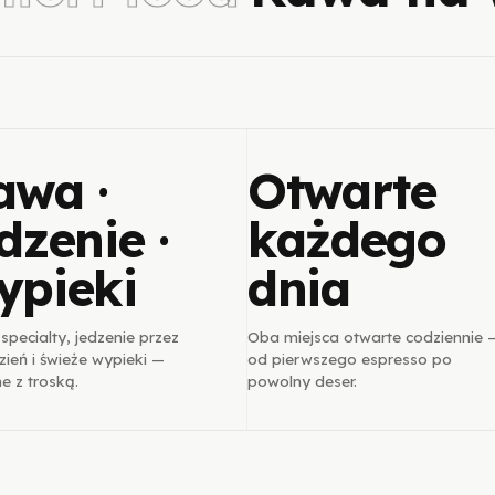
awa ·
Otwarte
dzenie ·
każdego
ypieki
dnia
pecialty, jedzenie przez
Oba miejsca otwarte codziennie 
zień i świeże wypieki —
od pierwszego espresso po
e z troską.
powolny deser.