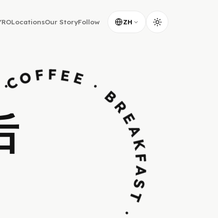
YRO
Locations
Our Story
Follow
ZH
KFAST · BAKERY · COMFORT · MUSIC ·
后
。