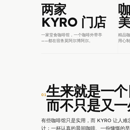
两家
咖
KYRO 门店
美
一家堂食咖啡馆，一个咖啡外带亭
精品
——都在宿务莫阿尔博阿尔。
用心
生来就是一个
01
而不只是又一
有些咖啡馆只是实用，而 KYRO 让人
计：一杯认真的晨间咖啡、一份慷慨的早