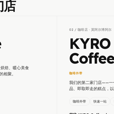
门店
02 / 咖啡店 · 莫阿尔博阿尔
é
KYRO
Coffe
、烘焙、暖心美食
的相聚。
咖啡外带
我们的第二家门店——一
品、即取即走的糕点，以
咖啡外带
快速一站