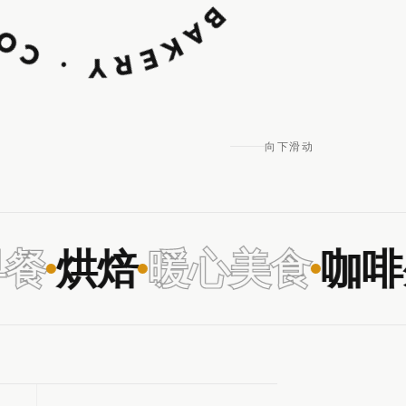
向下滑动
餐
烘焙
暖心美食
咖啡