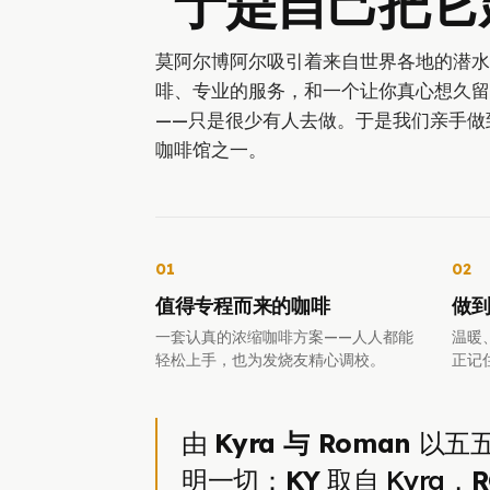
于是自己把它
莫阿尔博阿尔吸引着来自世界各地的潜水
啡、专业的服务，和一个让你真心想久留
——只是很少有人去做。于是我们亲手做到
咖啡馆之一。
01
02
值得专程而来的咖啡
做
一套认真的浓缩咖啡方案——人人都能
温暖
轻松上手，也为发烧友精心调校。
正记
由
Kyra 与 Roman
以五五
明一切：
KY
取自 Kyra，
R