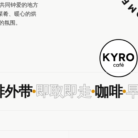
人共同钟爱的地方
菜肴、暖心的烘
的氛围。
外带
即取即走
咖啡
早