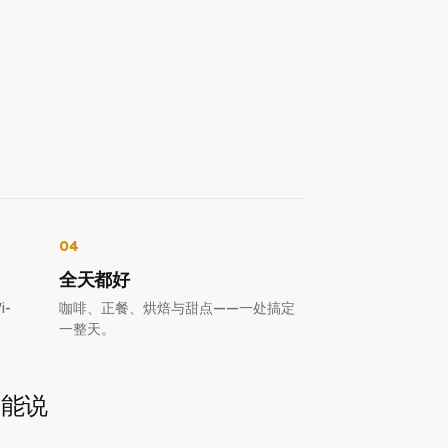
04
全天都好
-
咖啡、正餐、烘焙与甜点——一处搞定
一整天。
最能说