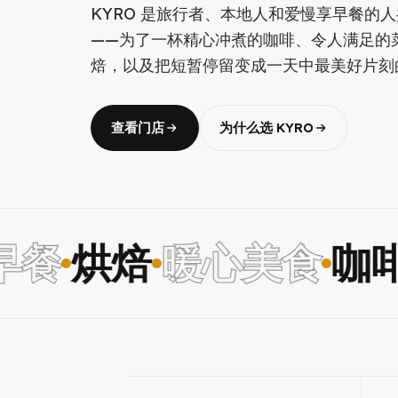
KYRO 是旅行者、本地人和爱慢享早餐的
——为了一杯精心冲煮的咖啡、令人满足的
焙，以及把短暂停留变成一天中最美好片刻
查看门店
为什么选 KYRO
餐
烘焙
暖心美食
咖啡