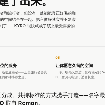
建了出来。
者和旅行者，但没有一处能把真正好喝的咖
的空间结合在一起。把它做好其实并不复杂
了——KYRO 很快就成了镇上最受喜爱的
03
到位的服务
让你愿意久留的空间
、迅速且稳定——正是旅行者会真
干净、明亮又舒适，配有稳定的 Wi
住的那种待客之道。
Fi、空调与电源，适合长坐。
分成、共持标准的方式携手打造——名字
O
取自 Roman。