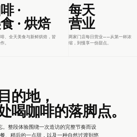
啡 ·
每天
食 · 烘焙
营业
咖啡、全天美食与新鲜烘焙，皆
两家门店每日营业——从第一杯浓
制作。
缩，到慢享一份甜点。
目的地，
处喝咖啡的落脚点。
难忘。整段体验围绕一次造访的完整节奏而设
餐、稍后的一点甜，以及一种自然过渡到悠