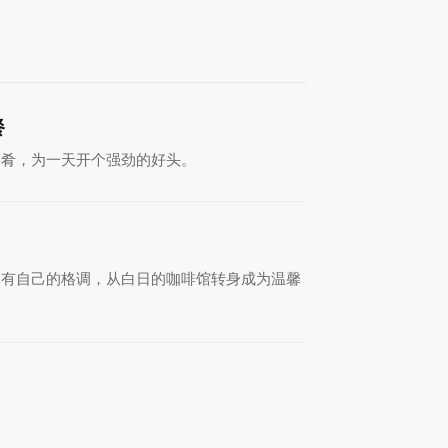
餐
菜肴，为一天开个强劲的好头。
然保有自己的格调，从白日的咖啡馆转身成为温馨