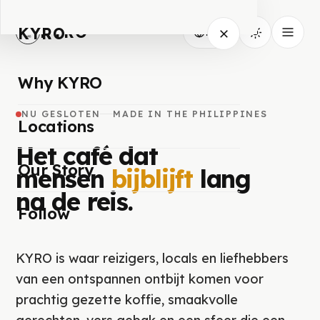
KYRO
KYRO
NL
Why KYRO
NU GESLOTEN
MADE IN THE PHILIPPINES
Locations
Het café dat
Our Story
mensen
bijblijft
lang
na de reis.
Follow
KYRO is waar reizigers, locals en liefhebbers
van een ontspannen ontbijt komen voor
prachtig gezette koffie, smaakvolle