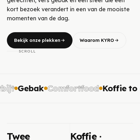
gerechten, vers gebak en een sfeer die een
kort bezoek verandert in een van de mooiste
momenten van de dag.
Bekijk onze plekken
Waarom KYRO
SCROLL
ijt
Gebak
Comfortfood
Koffie to 
Twee
Koffie ·