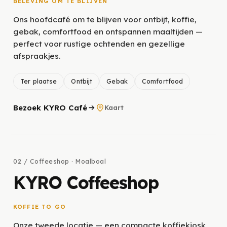
BELEVING OM TE BLIJVEN
Ons hoofdcafé om te blijven voor ontbijt, koffie,
gebak, comfortfood en ontspannen maaltijden —
perfect voor rustige ochtenden en gezellige
afspraakjes.
Ter plaatse
Ontbijt
Gebak
Comfortfood
Bezoek KYRO Café
Kaart
02 / Coffeeshop · Moalboal
KYRO Coffeeshop
KOFFIE TO GO
Onze tweede locatie — een compacte koffiekiosk